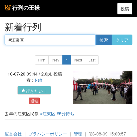
行列の王様
投稿
新着行列
First
Prev
1
Next
Last
'16-07-20 09:44 / 2.0pt. 投稿
者：
t-sh
行きたい！
通報
去年の江東区民祭
#江東区
#5分待ち
運営会社
｜
プラバシーポリシー
｜
管理
｜ '26-08-09 15:00:57