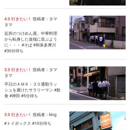
4.0 行きたい！
投稿者：タマ
タマ
近所のつけめん屋。中華料理
から転身した途端に並ぶよう
に・・・ #そば #和泉多摩川
#30分待ち
3.0 行きたい！
投稿者：タマ
タマ
平日のＡＭ６：３０通勤ラッ
シュを避けたサラリーマン #飲
食 #神田 #5分待ち
3.0 行きたい！
投稿者：king
#トイボックス #10分待ち