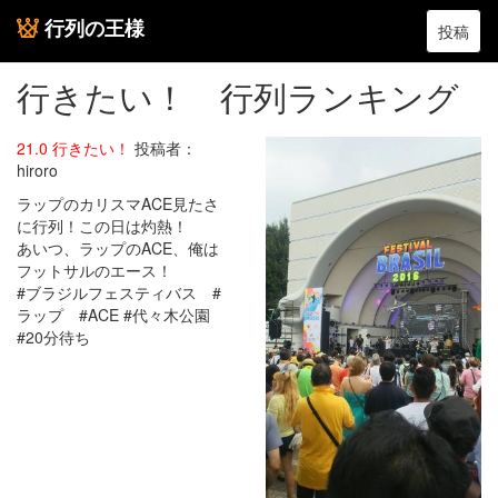
行列の王様
投稿
行きたい！ 行列ランキング
21.0 行きたい！
投稿者：
hiroro
ラップのカリスマACE見たさ
に行列！この日は灼熱！
あいつ、ラップのACE、俺は
フットサルのエース！
#ブラジルフェスティバス #
ラップ #ACE #代々木公園
#20分待ち