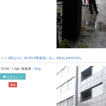
ーメン
#雨なのに
#行列
#警備員いるし
#味仙
#30分待ち
'16-07-26 12:54 / 1.0pt. 投稿者：
king
行きたい！
通報