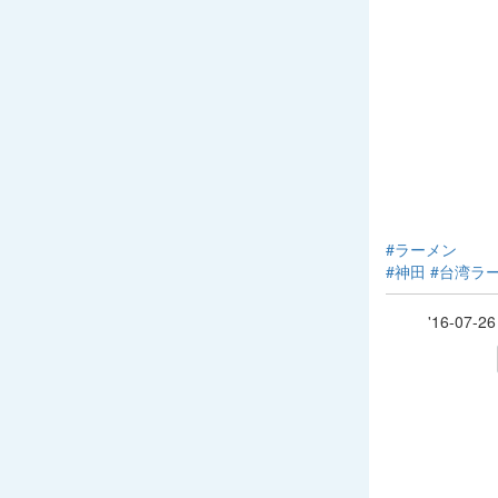
#ラーメン
#神田
#台湾ラ