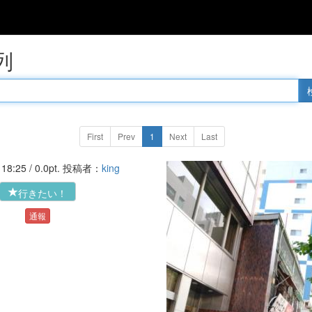
列
First
Prev
1
Next
Last
'18-06-28 18:25 / 0.0pt. 投稿者：
king
行きたい！
通報