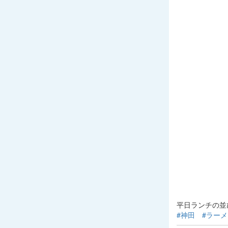
平日ランチの並
#神田
#ラー