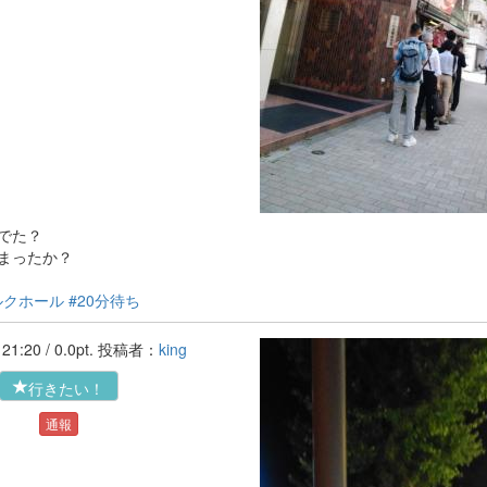
でた？
まったか？
ルクホール
#20分待ち
'16-08-24 21:20 / 0.0pt. 投稿者：
king
行きたい！
通報