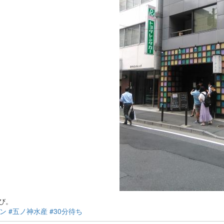
び。
メン
#五ノ神水産
#30分待ち