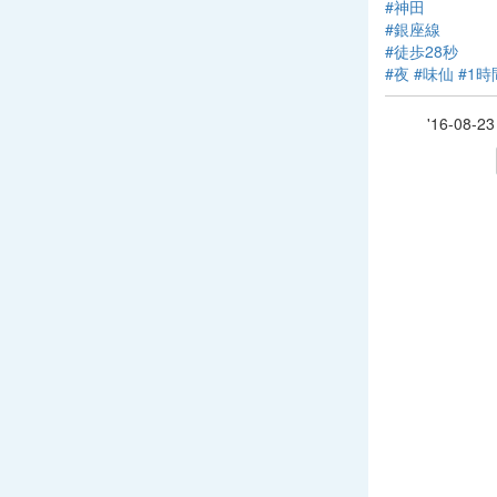
#神田
#銀座線
#徒歩28秒
#夜
#味仙
#1