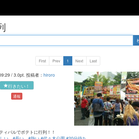
列
First
Prev
1
Next
Last
'16-07-20 09:29 / 3.0pt. 投稿者：
hiroro
行きたい！
通報
ティバルでポテトに行列！！
味しい
#長い
#熱い
#代々木公園
#20分待ち