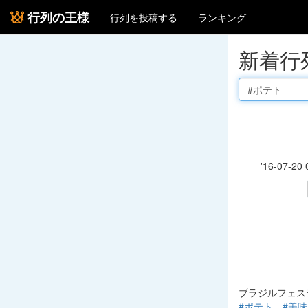
行列の王様
行列を投稿する
ランキング
新着行
ブラジルフェス
#ポテト
#美